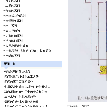
*
排泥阀系列
*
二通阀系列
*
浆液阀系列
*
闸阀截止阀系列
*
管道设备系列
*
闸门系列
*
大口径闸阀
*
刀型闸阀系列
*
冶金阀门系列
*
多层次硬密封蝶阀
*
自泄压导杆式差动（双动）蝶阀系列
*
半球阀系列
新闻中心
·
铸铁球阀有什么优点
·
阀门球体毛坯锻造加工方法
·
闸阀的应用工况和操作
·
金属硬密封蝶阀在对铸件进行补焊时的操作须知
·
双向压蝶阀在使用中的安装和保管
·
给排水阀门行业发展趋势
·
我国阀门行业发展速度放缓
产品编号： SFTZ
·
高端阀门的国产化之路异常坎坷 高压电磁阀仍旧需要依赖进口